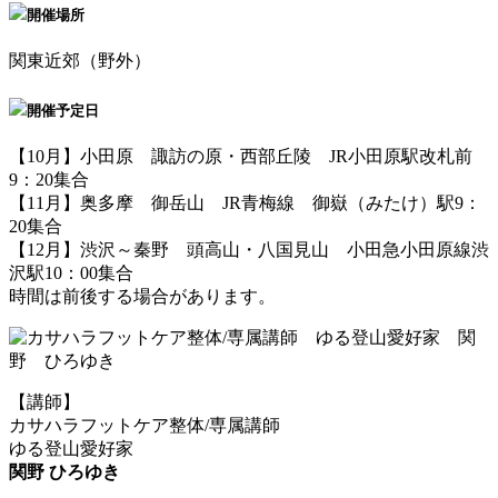
開催場所
関東近郊（野外）
開催予定日
【10月】小田原 諏訪の原・西部丘陵 JR小田原駅改札前
9：20集合
【11月】奥多摩 御岳山 JR青梅線 御嶽（みたけ）駅9：
20集合
【12月】渋沢～秦野 頭高山・八国見山 小田急小田原線渋
沢駅10：00集合
時間は前後する場合があります。
【講師】
カサハラフットケア整体/専属講師
ゆる登山愛好家
関野 ひろゆき