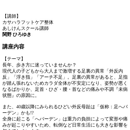
【講師】
カサハラフットケア整体
あしけんスクール講師
関野 ひろゆき
講座内容
【テーマ】
長年、歩き方に迷っていませんか？
現代人の子どもから大人まで激増する足裏の異常「外反内
反」「浮き指」「アーチ不足」。足裏の異常があると、足指
が踏ん張れないためカラダ全体が不安定になり、姿勢が悪く
なるばかりか、足首・ひざ・腰・首などの痛みや不調『未病
状態』の原因に。
また、40歳以降にみられるひどい外反母趾は「仮称：足へバ
ーデン」かも!?
全身に起こる「へバーデン」は重力の負担によって変形や痛
みが起こりやすいため、転倒など日常生活にも大きな影響を