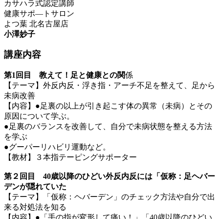
カサハラ式認定講師
健康サポ―トサロン
よつ葉 北名古屋店
小澤妙子
講座内容
第1回目 教えて！足と健康との関
係
【テーマ】外反内反・浮き指・アーチ不足を整えて、足から
未病改善
【内容】●足裏の以上が引き起こす体の異常（未病）とその
原因について学ぶ。
●足裏のバランスを改善して、自分で未病状態を整える方法
を学ぶ
●グーパーリハビリ運動など。
【教材】３本指テーピングサポーター
第２回目 40歳以降のひどい外反内反には「仮称：足ヘバー
デンが隠れていた
【テーマ】「仮称：ヘバーデン」のチェック方法や自分で出
来る対処法を知る
【内容】●「手の指が変形して痛い！」「40歳以降のひどい