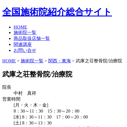
全国施術院紹介総合サイト
HOME
施術院一覧
商品取扱店舗一覧
関連講座
お問い合せ
HOME
>
施術院一覧
>
関西・東海
>
武庫之荘整骨院/治療院
武庫之荘整骨院/治療院
院長
中村 真祥
営業時間
[月・火・木・金]
8：30～11：30 15：30～20：00
[水] 8：30～11：30 17：00～20：00
[土] 8：30～13：30