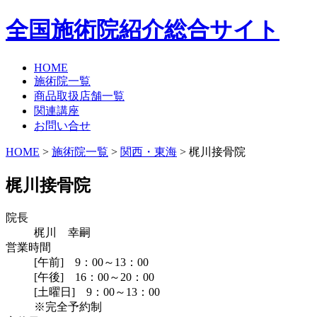
全国施術院紹介総合サイト
HOME
施術院一覧
商品取扱店舗一覧
関連講座
お問い合せ
HOME
>
施術院一覧
>
関西・東海
>
梶川接骨院
梶川接骨院
院長
梶川 幸嗣
営業時間
[午前] 9：00～13：00
[午後] 16：00～20：00
[土曜日] 9：00～13：00
※完全予約制