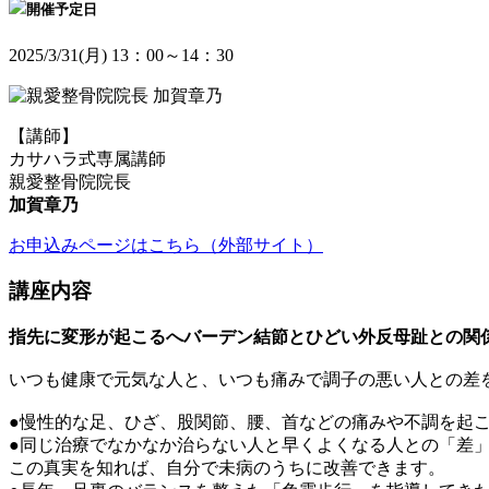
開催予定日
2025/3/31(月) 13：00～14：30
【講師】
カサハラ式専属講師
親愛整骨院院長
加賀章乃
お申込みページはこちら（外部サイト）
講座内容
指先に変形が起こるへバーデン結節とひどい外反母趾との関
いつも健康で元気な人と、いつも痛みで調子の悪い人との差
●慢性的な足、ひざ、股関節、腰、首などの痛みや不調を起
●同じ治療でなかなか治らない人と早くよくなる人との「差
この真実を知れば、自分で未病のうちに改善できます。