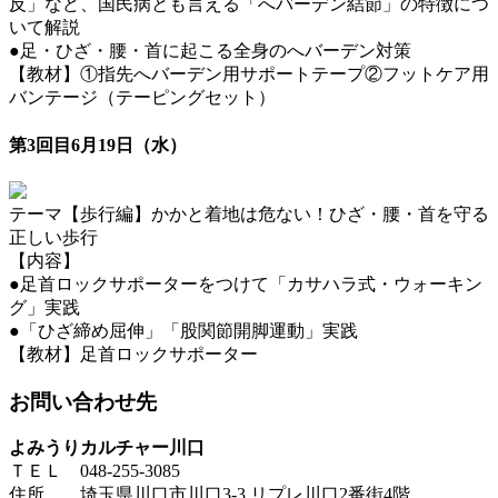
反」など、国民病とも言える「へバーデン結節」の特徴につ
いて解説
●足・ひざ・腰・首に起こる全身のへバーデン対策
【教材】①指先へバーデン用サポートテープ②フットケア用
バンテージ（テーピングセット）
第3回目6月19日（水）
テーマ【歩行編】かかと着地は危ない！ひざ・腰・首を守る
正しい歩行
【内容】
●足首ロックサポーターをつけて「カサハラ式・ウォーキン
グ」実践
●「ひざ締め屈伸」「股関節開脚運動」実践
【教材】足首ロックサポーター
お問い合わせ先
よみうりカルチャー川口
ＴＥＬ 048-255-3085
住所 埼玉県川口市川口3-3 リプレ川口2番街4階