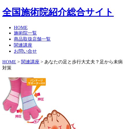
全国施術院紹介総合サイト
HOME
施術院一覧
商品取扱店舗一覧
関連講座
お問い合せ
HOME
>
関連講座
> あなたの足と歩行大丈夫？足から未病
対策