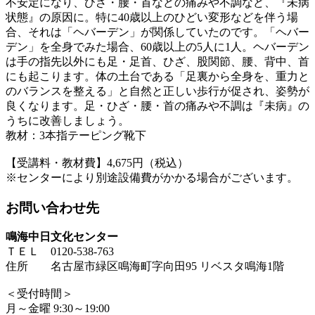
不安定になり、ひざ・腰・首などの痛みや不調など、『未病
状態』の原因に。特に40歳以上のひどい変形などを伴う場
合、それは「ヘバーデン」が関係していたのです。「ヘバー
デン」を全身でみた場合、60歳以上の5人に1人。ヘバーデン
は手の指先以外にも足・足首、ひざ、股関節、腰、背中、首
にも起こります。体の土台である「足裏から全身を、重力と
のバランスを整える」と自然と正しい歩行が促され、姿勢が
良くなります。足・ひざ・腰・首の痛みや不調は『未病』の
うちに改善しましょう。
教材：3本指テーピング靴下
【受講料・教材費】4,675円（税込）
※センターにより別途設備費がかかる場合がございます。
お問い合わせ先
鳴海中日文化センター
ＴＥＬ 0120-538-763
住所 名古屋市緑区鳴海町字向田95 リベスタ鳴海1階
＜受付時間＞
月～金曜 9:30～19:00