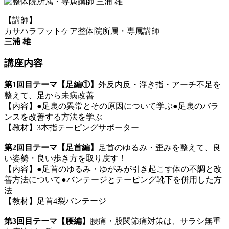
【講師】
カサハラフットケア整体院所属・専属講師
三浦 雄
講座内容
第1回目テーマ【足編①】
外反内反・浮き指・アーチ不足を
整えて、足から未病改善
【内容】●足裏の異常とその原因について学ぶ●足裏のバラ
ンスを改善する方法を学ぶ
【教材】3本指テーピングサポーター
第2回目テーマ【足首編】
足首のゆるみ・歪みを整えて、良
い姿勢・良い歩き方を取り戻す！
【内容】●足首のゆるみ・ゆがみが引き起こす体の不調と改
善方法について●バンテージとテーピング靴下を併用した方
法
【教材】足首4裂バンテージ
第3回目テーマ【腰編】
腰痛・股関節痛対策は、サラシ無重