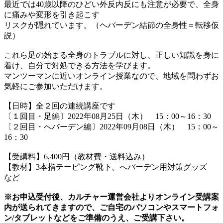
最近では40歳以降のひどい外反内反にも注意が必要で、全身
に痛みや変形を引き起こす
リスクが隠れています。（ヘバーデン結節の全身性＝転移仮
説）
これら足の始まる全身のトラブルに対し、正しい知識を身に
着け、自分で対処できる方法を学びます。
マンツーマンに近いオンライン授業なので、地域を問わずお
気軽にご参加いただけます。
【日時】全２回の連続講座です
〔１回目・足編〕2022年08月25日（木） 15：00～16：30
〔２回目・へバーデン編〕2022年09月08日（木） 15：00～
16：30
【受講料】6,400円（教材費・送料込み）
【教材】3本指テーピング靴下、へバーデン用対策グッズ
など
※お申込受付後、カルチャー運営会社よりオンライン受講案
内が送られてきますので、ご自宅のパソコンやスマートフォ
ン/タブレットなどをご準備のうえ、ご受講下さい。