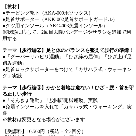
【教材】
●テーピング靴下（AKA-009ホソックス）
●足首サポーター（AKK-002足首サポートガードル）
●クツ用インソール（AKG-003免震インソール）
※状態に応じて、2回目以降バンデージやサラシを追加で利
用する
テーマ【歩行編②】足と体のバランスを整えて歩行の準備！
●「グーパーリハビリ運動」「ひざ締め屈伸」「ひざ上げ足
踏み運動」
●足首ロックサポーターをつけて「カサハラ式・ウォーキン
グ」実践
テーマ【歩行編③】かかと着地は危ない！ひざ・腰・首を守
る正しい歩行
●「そんきょ運動」「股関節開脚運動」実践
●免震インソールを入れて「カサハラ式・ウォーキング」実
践
※教材は変更となる場合がございます
【受講料】10,560円（税込・全3回分）