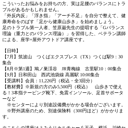
こういったお悩みをお持ちの方、実は足腰のバランスにトラ
ブルがあるかもしれません。
「外反内反」「浮き指」「アーチ不足」を自分で整えて、健
康寿命をのばす「足から健康山歩き」を始めましょう。
足のトラブル第一人者、笠原巌先生の提唱する「Gバランス
理論（重力とのバランス理論）」を習得した、ベテラン講師
による、座学+屋外アウトドア講座です。
【日時】
【7月】筑波山 つくばエクスプレス（TX）つくば駅9：30
集合
【8月※第1週】鳩ノ巣渓谷 JR青梅線 古里駅10：00集合
【9月】日和田山 西武池袋線 高麗駅 10:00集合
【受講料】会員：11,226円（税込・全3回分）
【教材費】※新規の方のみ5,500円（税込） 山歩きで使え
る！3本指テーピング靴下、免震インソール、足首サポータ
ーなど
※センターにより別途設備費がかかる場合がございます。
※野外講座のため、別途保険料（300円ほど）がかかりま
す。
※こちらの講座はよみうりカルチャー八王子、横浜、川崎セ