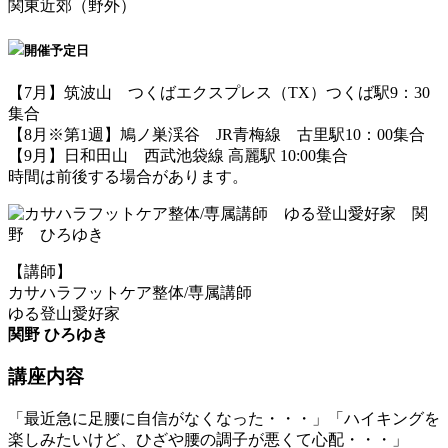
関東近郊（野外）
開催予定日
【7月】筑波山 つくばエクスプレス（TX）つくば駅9：30
集合
【8月※第1週】鳩ノ巣渓谷 JR青梅線 古里駅10：00集合
【9月】日和田山 西武池袋線 高麗駅 10:00集合
時間は前後する場合があります。
【講師】
カサハラフットケア整体/専属講師
ゆる登山愛好家
関野 ひろゆき
講座内容
「最近急に足腰に自信がなくなった・・・」「ハイキングを
楽しみたいけど、ひざや腰の調子が悪くて心配・・・」