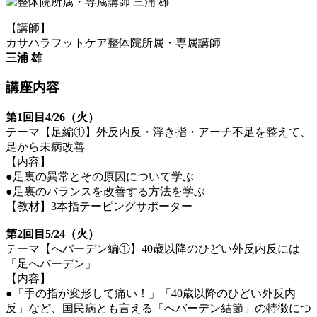
【講師】
カサハラフットケア整体院所属・専属講師
三浦 雄
講座内容
第1回目4/26（火）
テーマ【足編①】外反内反・浮き指・アーチ不足を整えて、
足から未病改善
【内容】
●足裏の異常とその原因について学ぶ
●足裏のバランスを改善する方法を学ぶ
【教材】3本指テーピングサポーター
第2回目5/24（火）
テーマ【へバーデン編①】40歳以降のひどい外反内反には
「足へバーデン」
【内容】
●「手の指が変形して痛い！」「40歳以降のひどい外反内
反」など、国民病とも言える「へバーデン結節」の特徴につ