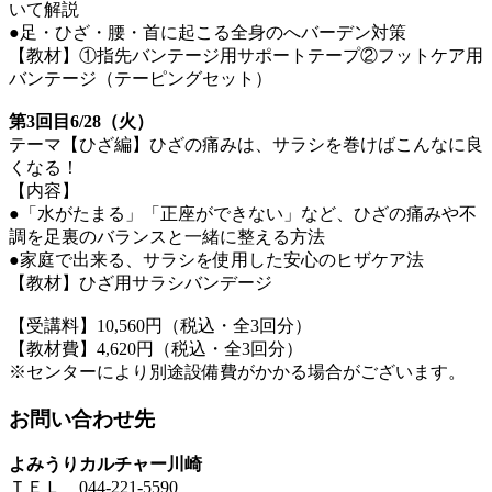
いて解説
●足・ひざ・腰・首に起こる全身のへバーデン対策
【教材】①指先バンテージ用サポートテープ②フットケア用
バンテージ（テーピングセット）
第3回目6/28（火）
テーマ【ひざ編】ひざの痛みは、サラシを巻けばこんなに良
くなる！
【内容】
●「水がたまる」「正座ができない」など、ひざの痛みや不
調を足裏のバランスと一緒に整える方法
●家庭で出来る、サラシを使用した安心のヒザケア法
【教材】ひざ用サラシバンデージ
【受講料】10,560円（税込・全3回分）
【教材費】4,620円（税込・全3回分）
※センターにより別途設備費がかかる場合がございます。
お問い合わせ先
よみうりカルチャー川崎
ＴＥＬ 044-221-5590