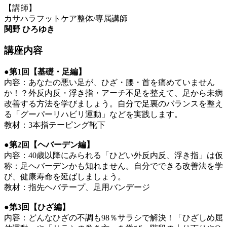
【講師】
カサハラフットケア整体/専属講師
関野 ひろゆき
講座内容
●第1回【基礎・足編】
内容：あなたの悪い足が、ひざ・腰・首を痛めていません
か！？外反内反・浮き指・アーチ不足を整えて、足から未病
改善する方法を学びましょう。自分で足裏のバランスを整え
る「グーパーリハビリ運動」などを実践します。
教材：3本指テーピング靴下
●第2回【ヘバーデン編】
内容：40歳以降にみられる「ひどい外反内反、浮き指」は仮
称：足ヘバーデンかも知れません。自分でできる改善法を学
び、健康寿命を延ばしましょう。
教材：指先ヘバテープ、足用バンデージ
●第3回【ひざ編】
内容：どんなひざの不調も98％サラシで解決！「ひざしめ屈