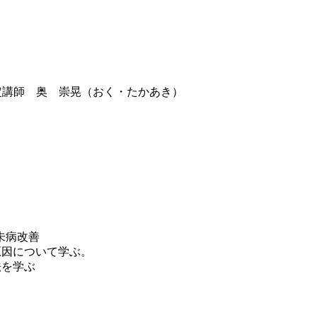
未病改善
原因について学ぶ。
法を学ぶ