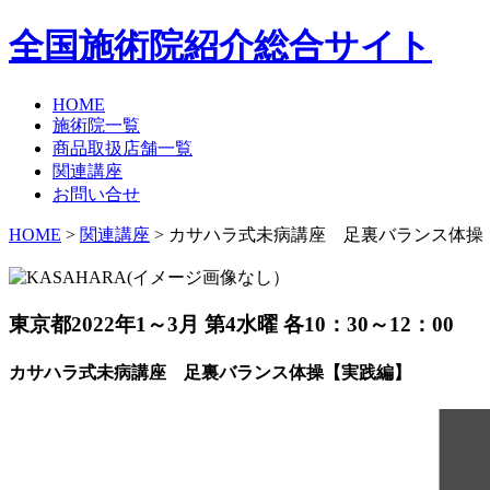
全国施術院紹介総合サイト
HOME
施術院一覧
商品取扱店舗一覧
関連講座
お問い合せ
HOME
>
関連講座
> カサハラ式未病講座 足裏バランス体操
東京都
2022年1～3月 第4水曜 各10：30～12：00
カサハラ式未病講座 足裏バランス体操【実践編】