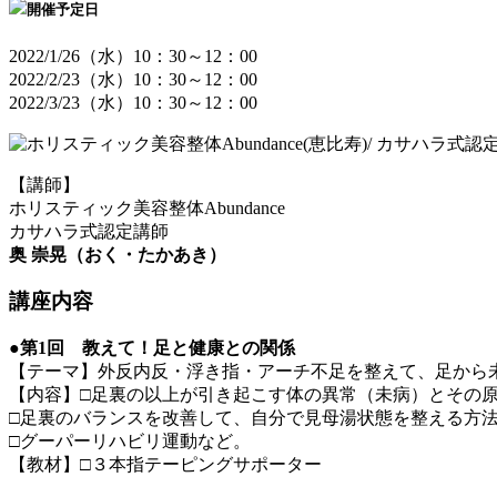
開催予定日
2022/1/26（水）10：30～12：00
2022/2/23（水）10：30～12：00
2022/3/23（水）10：30～12：00
【講師】
ホリスティック美容整体Abundance
カサハラ式認定講師
奥 崇晃（おく・たかあき）
講座内容
●第1回 教えて！足と健康との関係
【テーマ】外反内反・浮き指・アーチ不足を整えて、足から
【内容】□足裏の以上が引き起こす体の異常（未病）とその
□足裏のバランスを改善して、自分で見母湯状態を整える方
□グーパーリハビリ運動など。
【教材】□３本指テーピングサポーター