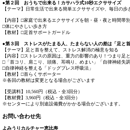
●第２回 おうちで出来る！カサハラ式10秒エクササイズ
【テーマ】日常生活で出来る簡単エクササイズや、毎日の歩
【内容】□家庭で出来るエクササイズを朝・昼・夜と時間帯
□体にやさしい歩き方
【教材】□足首サポートガードル
●第３回 ストレスがたまる人、たまらない人の差は「足と
【テーマ】足と首を整えて、ストレス解消の極意を知る
【内容】□ストレスの原因は、重力の影響のあり！つまり足
□「首コリ、肩こり、頭痛、耳鳴り、めまい」「自律神経失
□自律神経を整える「ドッグプレス呼吸法」
【教材】□首らくサポーター
※各回の教材は変更となる場合がございます
【受講料】10,560円（税込・全3回分）
【教材費】3,960円（税込・全3回分）
※センターにより別途設備費がかかる場合がございます。
お問い合わせ先
よみうりカルチャー恵比寿