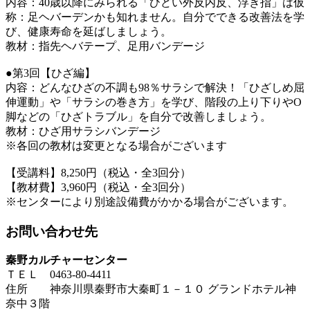
内容：40歳以降にみられる「ひどい外反内反、浮き指」は仮
称：足ヘバーデンかも知れません。自分でできる改善法を学
び、健康寿命を延ばしましょう。
教材：指先ヘバテープ、足用バンデージ
●第3回【ひざ編】
内容：どんなひざの不調も98％サラシで解決！「ひざしめ屈
伸運動」や「サラシの巻き方」を学び、階段の上り下りやO
脚などの「ひざトラブル」を自分で改善しましょう。
教材：ひざ用サラシバンデージ
※各回の教材は変更となる場合がございます
【受講料】8,250円（税込・全3回分）
【教材費】3,960円（税込・全3回分）
※センターにより別途設備費がかかる場合がございます。
お問い合わせ先
秦野カルチャーセンター
ＴＥＬ 0463-80-4411
住所 神奈川県秦野市大秦町１－１０ グランドホテル神
奈中３階