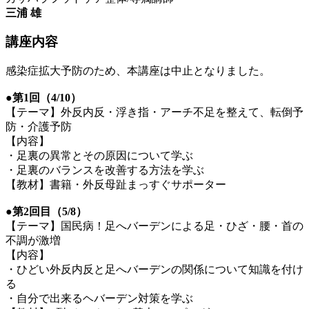
三浦 雄
講座内容
感染症拡大予防のため、本講座は中止となりました。
●第1回（4/10）
【テーマ】外反内反・浮き指・アーチ不足を整えて、転倒予
防・介護予防
【内容】
・足裏の異常とその原因について学ぶ
・足裏のバランスを改善する方法を学ぶ
【教材】書籍・外反母趾まっすぐサポーター
●第2回目（5/8）
【テーマ】国民病！足へバーデンによる足・ひざ・腰・首の
不調が激増
【内容】
・ひどい外反内反と足へバーデンの関係について知識を付け
る
・自分で出来るヘバーデン対策を学ぶ