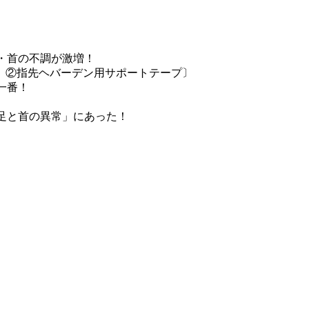
・首の不調が激増！
 ②指先ヘバーデン用サポートテープ〕
一番！
足と首の異常」にあった！