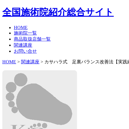
全国施術院紹介総合サイト
HOME
施術院一覧
商品取扱店舗一覧
関連講座
お問い合せ
HOME
>
関連講座
> カサハラ式 足裏バランス改善法【実践