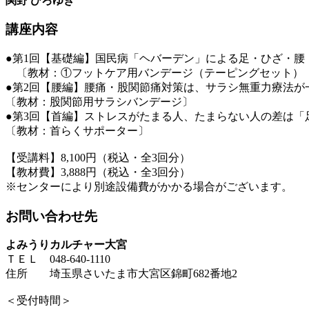
関野 ひろゆき
講座内容
●第1回【基礎編】国民病「ヘバーデン」による足・ひざ・腰
〔教材：①フットケア用バンデージ（テーピングセット）
●第2回【腰編】腰痛・股関節痛対策は、サラシ無重力療法が
〔教材：股関節用サラシバンデージ〕
●第3回【首編】ストレスがたまる人、たまらない人の差は「
〔教材：首らくサポーター〕
【受講料】8,100円（税込・全3回分）
【教材費】3,888円（税込・全3回分）
※センターにより別途設備費がかかる場合がございます。
お問い合わせ先
よみうりカルチャー大宮
ＴＥＬ 048-640-1110
住所 埼玉県さいたま市大宮区錦町682番地2
＜受付時間＞