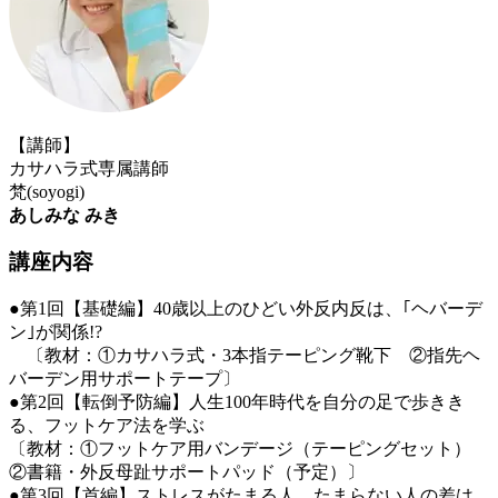
【講師】
カサハラ式専属講師
梵(soyogi)
あしみな みき
講座内容
●第1回【基礎編】40歳以上のひどい外反内反は、｢ヘバーデ
ン｣が関係!?
〔教材：①カサハラ式・3本指テーピング靴下 ②指先ヘ
バーデン用サポートテープ〕
●第2回【転倒予防編】人生100年時代を自分の足で歩きき
る、フットケア法を学ぶ
〔教材：①フットケア用バンデージ（テーピングセット）
②書籍・外反母趾サポートパッド（予定）〕
●第3回【首編】ストレスがたまる人、たまらない人の差は