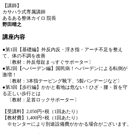
【講師】
カサハラ式専属講師
あるある整体カイロ 院長
野田晴之
講座内容
●第1回【基礎編】外反内反・浮き指・アーチ不足を整え
て、体の不調を改善
〔教材：外反母趾まっすぐサポーター〕
●第2回【へバーデン編】国民病！ヘバーデンによる転倒が
激増！
〔教材：3本指テーピング靴下、5裂バンデージなど〕
●第3回【歩行編】かかと着地は危ない！ひざ・腰・首を守
る正しい歩行とは
〔教材：足首ロックサポーター〕
【受講料】2,050円+税（1回あたり）
【教材費】1,400円+税（1回あたり）
※センターにより別途設備費がかかる場合がございます。