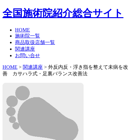
全国施術院紹介総合サイト
HOME
施術院一覧
商品取扱店舗一覧
関連講座
お問い合せ
HOME
>
関連講座
> 外反内反・浮き指を整えて未病を改
善 カサハラ式・足裏バランス改善法