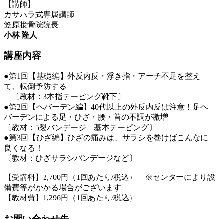
【講師】
カサハラ式専属講師
笠原接骨院院長
小林 隆人
講座内容
●第1回【基礎編】外反内反・浮き指・アーチ不足を整え
て、転倒予防する
〔教材：3本指テーピング靴下〕
●第2回【ヘバーデン編】40代以上の外反内反は注意！足ヘ
バーデンによる足・ひざ・腰・首の不調が激増
〔教材：5裂バンデージ、基本テーピング〕
●第3回【ひざ編】ひざの痛みは、サラシを巻けばこんなに
良くなる！
〔教材：ひざサラシバンデージなど〕
【受講料】2,700円（1回あたり/税込） ※センターにより設
備費等がかかる場合がございます
【教材費】1,296円（1回あたり/税込）
お問い合わせ先