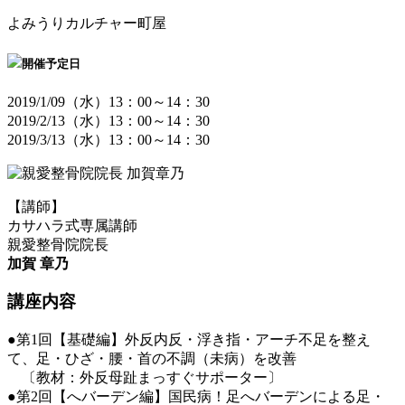
よみうりカルチャー町屋
開催予定日
2019/1/09（水）13：00～14：30
2019/2/13（水）13：00～14：30
2019/3/13（水）13：00～14：30
【講師】
カサハラ式専属講師
親愛整骨院院長
加賀 章乃
講座内容
●第1回【基礎編】外反内反・浮き指・アーチ不足を整え
て、足・ひざ・腰・首の不調（未病）を改善
〔教材：外反母趾まっすぐサポーター〕
●第2回【へバーデン編】国民病！足へバーデンによる足・