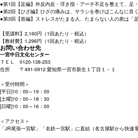
●第1回【足編】外反内反・浮き指・アーチ不足を整えて、足
●第2回【ひざ編】ひざの痛みは、サラシを巻けばこんなに良
●第3回【首編】ストレスがたまる人、たまらない人の差は「
【受講料】2,160円（1回あたり・税込）
【教材費】1,296円（1回あたり・税込）
お問い合わせ先
一宮中日文化センター
ＴＥＬ 0120-138-253
住所 〒491-0912 愛知県一宮市新生１丁目１－１
＜受付時間＞
[平日]10：00～19：00
[土曜]10：00～18：30
[日曜]10：00～16：00
＜アクセス＞
「JR尾張一宮駅」「名鉄一宮駅」に直結（名古屋駅から快速電