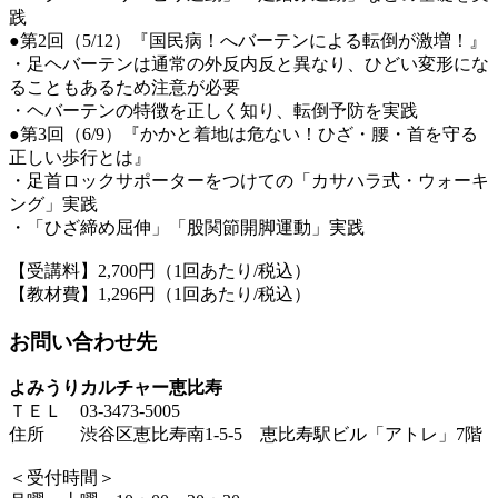
践
●第2回（5/12）『国民病！へバーテンによる転倒が激増！』
・足ヘバーテンは通常の外反内反と異なり、ひどい変形にな
ることもあるため注意が必要
・ヘバーテンの特徴を正しく知り、転倒予防を実践
●第3回（6/9）『かかと着地は危ない！ひざ・腰・首を守る
正しい歩行とは』
・足首ロックサポーターをつけての「カサハラ式・ウォーキ
ング」実践
・「ひざ締め屈伸」「股関節開脚運動」実践
【受講料】2,700円（1回あたり/税込）
【教材費】1,296円（1回あたり/税込）
お問い合わせ先
よみうりカルチャー恵比寿
ＴＥＬ 03-3473-5005
住所 渋谷区恵比寿南1-5-5 恵比寿駅ビル「アトレ」7階
＜受付時間＞