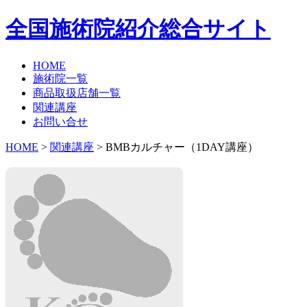
全国施術院紹介総合サイト
HOME
施術院一覧
商品取扱店舗一覧
関連講座
お問い合せ
HOME
>
関連講座
> BMBカルチャー（1DAY講座）