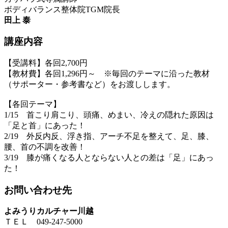
ボディバランス整体院TGM院長
田上 泰
講座内容
【受講料】各回2,700円
【教材費】各回1,296円～ ※毎回のテーマに沿った教材
（サポーター・参考書など）をお渡しします。
【各回テーマ】
1/15 首こり肩こり、頭痛、めまい、冷えの隠れた原因は
「足と首」にあった！
2/19 外反内反、浮き指、アーチ不足を整えて、足、膝、
腰、首の不調を改善！
3/19 膝が痛くなる人とならない人との差は「足」にあっ
た！
お問い合わせ先
よみうりカルチャー川越
ＴＥＬ 049-247-5000