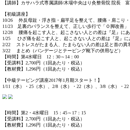
【講師】カサハラ式専属講師/木場中央はり灸整骨院 院長 
【初級講座】
10/26 外反母趾・浮き指・扁平足を整えて、腰痛・肩こり
11/23 足裏のバランスを整えて、正しい歩行で「Ｏ脚改善
12/28 腰痛を起こす人と、起こさない人との差は『足』に
1/25 ひざ痛を起こす人と、起こさない人との差は『足』に
2/22 ストレスがたまる人、たまらない人の差は足と首の異
3/22 まとめ（バンデージとテーピング靴下の併用など）
【時間】第4水曜日 12：30～14：00
【受講料】2,700円（1回あたり・税込）
【教材費】1,296円（1回あたり・税込）
【中級テーピング講座2017年1月期スタート！】
1/11（水）・25（水）、2/8（水）・22（水）、3/8（水）・2
【時間】第2・4水曜日 15：45～17：15
【受講料】2,700円（1回あたり・税込）
【教材費】1,296円（1回あたり・税込）