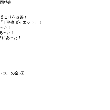
富岡啓留
・首こりを改善！
」「下半身ダイエット」！
あった！
あった！
常にあった！
2（水）の全6回